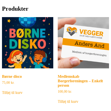
Produkter
Børne disco
Medlemskab
Borgerforeningen – Enkelt
75,00
kr.
person
100,00
kr.
Tilføj til kurv
Tilføj til kurv