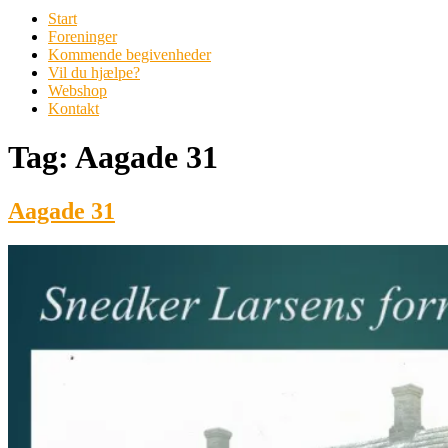
Start
Foreninger
Kommende begivenheder
Vil du hjælpe?
Webshop
Kontakt
Tag:
Aagade 31
Aagade 31