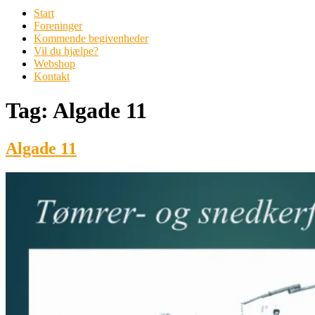
Start
Foreninger
Kommende begivenheder
Vil du hjælpe?
Webshop
Kontakt
Tag:
Algade 11
Algade 11