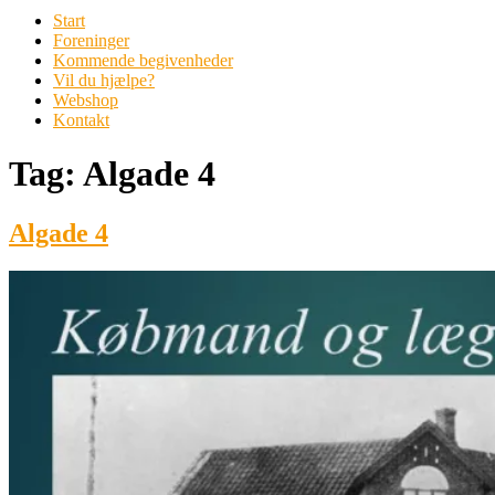
Start
Foreninger
Kommende begivenheder
Vil du hjælpe?
Webshop
Kontakt
Tag:
Algade 4
Algade 4