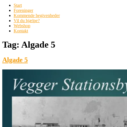
Start
Foreninger
Kommende begivenheder
Vil du hjælpe?
Webshop
Kontakt
Tag:
Algade 5
Algade 5