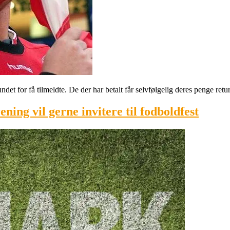
det for få tilmeldte. De der har betalt får selvfølgelig deres penge retur
ing vil gerne invitere til fodboldfest