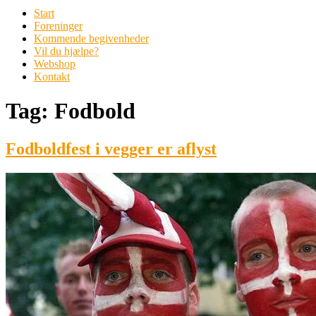
Start
Foreninger
Kommende begivenheder
Vil du hjælpe?
Webshop
Kontakt
Tag:
Fodbold
Fodboldfest i vegger er aflyst