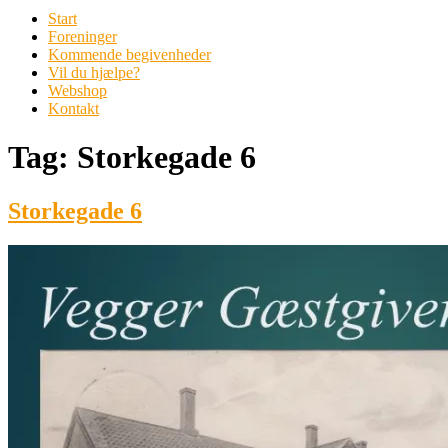
Start
Foreninger
Kommende begivenheder
Vil du hjælpe?
Webshop
Kontakt
Tag:
Storkegade 6
Storkegade 6