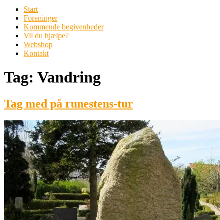
Start
Foreninger
Kommende begivenheder
Vil du hjælpe?
Webshop
Kontakt
Tag:
Vandring
Tag med på runestens-tur