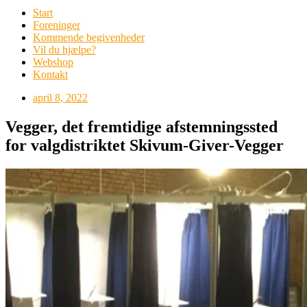
Start
Foreninger
Kommende begivenheder
Vil du hjælpe?
Webshop
Kontakt
april 8, 2022
Vegger, det fremtidige afstemningssted
for valgdistriktet Skivum-Giver-Vegger