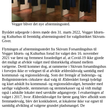
Vegger bliver det nye afstemningssted.
Byrådet udpegede i deres møde den 31. marts 2022, Vegger Idræts-
og Kulturhus til fremtidig afstemningssted for valgdistriktet Skivum-
Giver.
Flytningen af afstemningsstedet fra Skivum Forsamlingshus til
Vegger Idræts- og Kulturhus forud for valget den 16. november
2021 var først og fremmest foranlediget af, at Covid-19 ikke gjorde
det muligt at afvikle valget med tilstrækkelig afstand mellem
vælgerne. Dertil kommer dog, at rammerne i Skivum forsamlingshus
i forvejen ikke er velegnet til at afvikle ældrerådsvalg samtidig med
kommunal- og regionsrådsvalg. Som der fremgår af Indenrigs- og
Boligministeriets cirkulære skal valg til Ældrerådet foregå tydeligt
og klart adskilt fra kommunal- og regionsrådsvalget, herunder med
særlige valgborde, stemmerum og stemmekasser og så vidt muligt
også i adskilte lokaler med særskilte adgangsveje. I evalueringen af
valget i 2017, hvor Ældrerådsvalget for første gang blev afholdt som
fremmødevalg, blev det konkluderet, at lokalerne ikke var egnet til
samtidig afvikling af valgene grundet pladsmangel. De