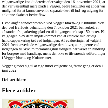
valgansvarlige konkluderede efter valget den 16. november 2021, at
der var væsentligt mere plads i Vegger, bedre faciliteter og at der var
mulighed for at kunne anvende separate døre til ind- og udgang for
at kunne skabe et bedre flow.
Hvad angår handicapforhold ved Vegger Idræts- og Kulturhus blev
det, ved Byrådets behandling den 7. oktober 2021 bemærket, at
afstanden fra parkeringspladsen til indgangen er knap 150 meter. På
valgdagen blev dette imødekommet ved at etablere midlertidig
handicapparkering tæt ved indgangen. Af evalueringen af valget i
2021 fremhævede de valgansvarlige derudover, at trapperne ved
indgangen til Skivum forsamlingshus tidligere har været en hindring
for borgere med handicap, mens der ikke er tilsvarende udfordringer
i Vegger Idræts- og Kulturcenter.
Vegger glæder sig til at tage imod vælgerne og første gang er den 1.
juni 2022
Del artiklen:
Flere artikler