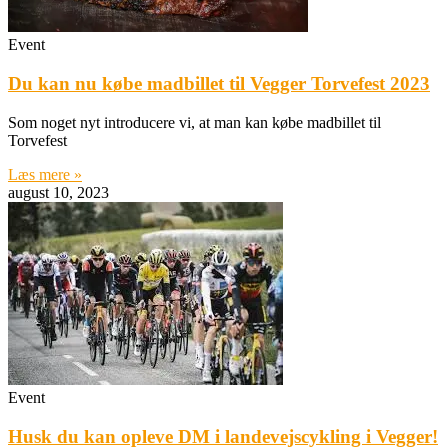
Event
Du kan nu købe madbillet til Vegger Torvefest 2023
Som noget nyt introducere vi, at man kan købe madbillet til
Torvefest
Læs mere »
august 10, 2023
Event
Husk du kan opleve DM i landevejscykling i Vegger!