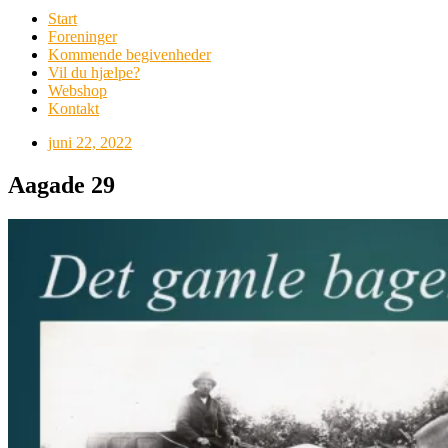
Start
Foreninger
Kommende begivenheder
Vil du hjælpe?
Webshop
Kontakt
juni 22, 2022
Aagade 29