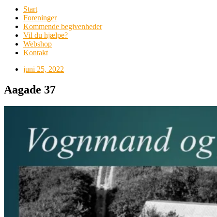
Start
Foreninger
Kommende begivenheder
Vil du hjælpe?
Webshop
Kontakt
juni 25, 2022
Aagade 37